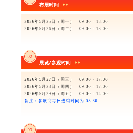
布展时间
2026年5月25日（周一） 09:00 - 18:00
2026年5月26日（周二） 09:00 - 18:00
0
2
展览/参观时间
2026年5月27日（周三） 09:00 - 17:00
2026年5月28日（周四） 09:00 - 17:00
2026年5月29日（周五） 09:00 - 14:00
备注：参展商每日进馆时间为 08:30
0
3