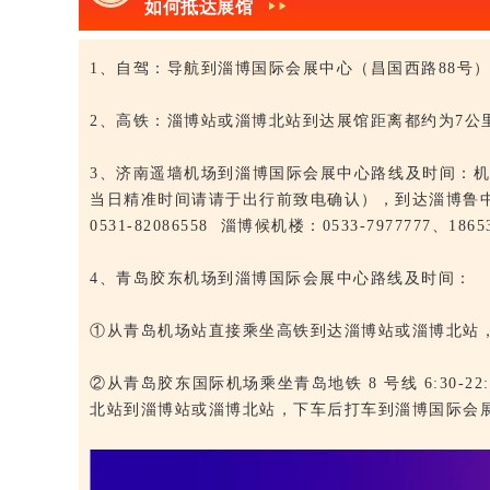
如何抵达展馆
1、自驾：导航到淄博国际会展中心（昌国西路88号
2、高铁：淄博站或淄博北站到达展馆距离都约为7公里
3、济南遥墙机场到淄博国际会展中心路线及时间：机场大巴约
当日精准时间请请于出行前致电确认），到达淄博鲁中城
0531-82086558 淄博候机楼：0533-7977777、1865
4、青岛胶东机场到淄博国际会展中心路线及时间：
①从青岛机场站直接乘坐高铁到达淄博站或淄博北站
②从青岛胶东国际机场乘坐青岛地铁 8 号线 6:30-
北站到淄博站或淄博北站，下车后打车到淄博国际会