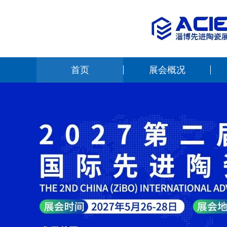
首页
展会概况