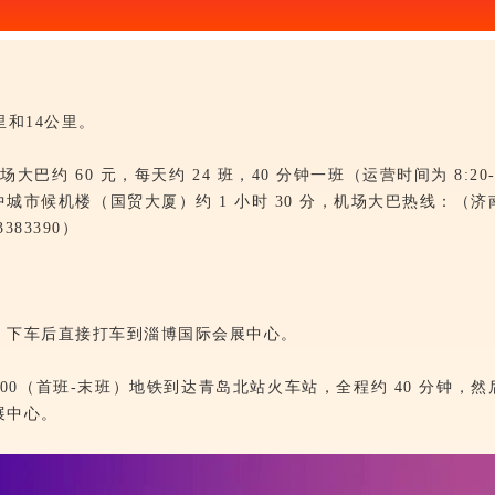
）
和14公里。
 60 元，每天约 24 班，40 分钟一班（运营时间为 8:20-2
市候机楼（国贸大厦）约 1 小时 30 分，机场大巴热线：（济
3383390）
，下车后直接打车到淄博国际会展中心。
22:00（首班-末班）地铁到达青岛北站火车站，全程约 40 分钟，
展中心。